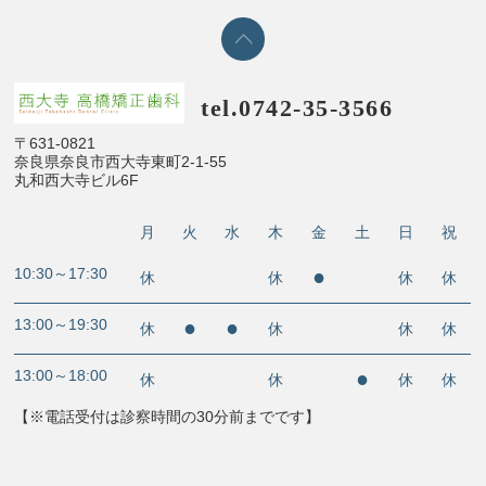
tel.0742-35-3566
〒631-0821
奈良県奈良市西大寺東町2-1-55
丸和西大寺ビル6F
月
火
水
木
金
土
日
祝
10:30～17:30
●
休
休
休
休
13:00～19:30
●
●
休
休
休
休
13:00～18:00
●
休
休
休
休
【※電話受付は診察時間の30分前までです】